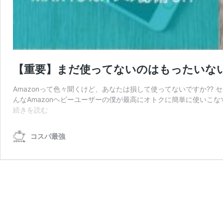
【重要】まだ使ってないのはもったいない!
Amazonって色々聞くけど、あなたは損して使ってないですか?? セイジ
んなAmazonヘビーユーザーの僕が最高にオトクに簡単に使いこなす
【重
続きを読む
要】
ま
コスパ最強
だ
使
っ
て
な
い
の
は