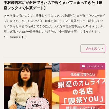
中村藤吉本店が銀座できたので激うまパフェ食べてきた【銀
座シックスで抹茶デート】
あー京都に行かなくても美味しくておしゃれな抹茶パフェが食べたいな~ セイ
ジの嫁 うち、めっちゃいい店、銀座に知ってるよ!!抹茶パフェご馳走して♡
セイジ もしやあの行列ができるほど、人気な中村藤吉本店かな!? 今回は、銀
座で抹茶パフェが一番美味しいと評判の「中村藤吉本店」に行ってきまし
た。 結論から […]
続きを読む
コスパがいいね