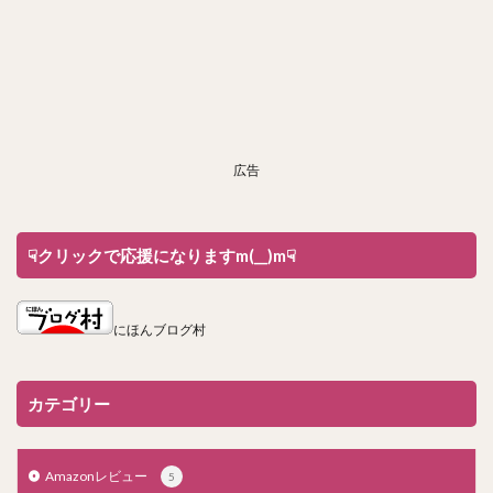
広告
☟クリックで応援になりますm(__)m☟
にほんブログ村
カテゴリー
Amazonレビュー
5