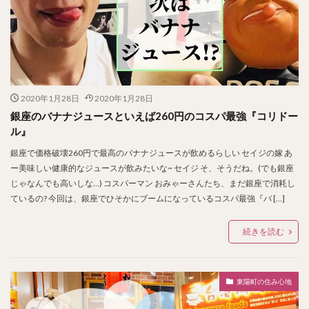
2020年1月28日
2020年1月28日
銀座のバナナジュースといえば260円のコスパ最強『コリドー
ル』
銀座で価格破壊260円で最高のバナナジュースが飲めるらしい セイジの嫁 あ
ー美味しい健康的なジュースが飲みたいな~ セイジ そ、そうだね。(でも銀座
じゃなんでも高いしな…) コスパーマン おみゃーさんたち、まだ銀座で消耗し
ているの? 今回は、銀座でひそかにブームになっているコスパ最強『バ […]
続きを読む
東陽町の住み心地