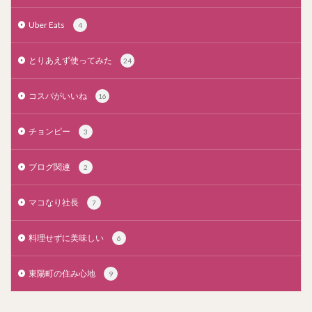
Uber Eats
4
とりあえず使ってみた
24
コスパがいいね
16
チョンピー
3
ブログ関連
2
マコなり社長
7
料理せずに美味しい
6
東陽町の住み心地
9