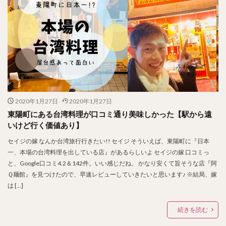
2020年1月27日
2020年1月27日
東陽町にある台湾料理が口コミ通り美味しかった【駅から遠
いけど行く価値あり】
セイジの嫁 なんか台湾旅行行きたい!! セイジ そういえば、東陽町に『日本
一、本場の台湾料理を出している店』があるらしいよ セイジの嫁 口コミっ
と、Google口コミ4.2＆142件。いい感じだね。 かなり安くて旨そうな店『阿
Ｑ麺館』を見つけたので、早速レビューしていきたいと思います♪ ※結局、嫁
は […]
続きを読む