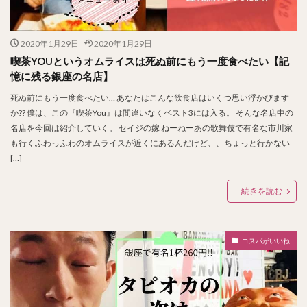
2020年1月29日
2020年1月29日
喫茶YOUというオムライスは死ぬ前にもう一度食べたい【記
憶に残る銀座の名店】
死ぬ前にもう一度食べたい… あなたはこんな飲食店はいくつ思い浮かびます
か?? 僕は、この『喫茶You』は間違いなくベスト3には入る。 そんな名店中の
名店を今回は紹介していく。 セイジの嫁 ねーねーあの歌舞伎で有名な市川家
も行くふわっふわのオムライスが近くにあるんだけど、、ちょっと行かない
[…]
続きを読む
コスパがいいね