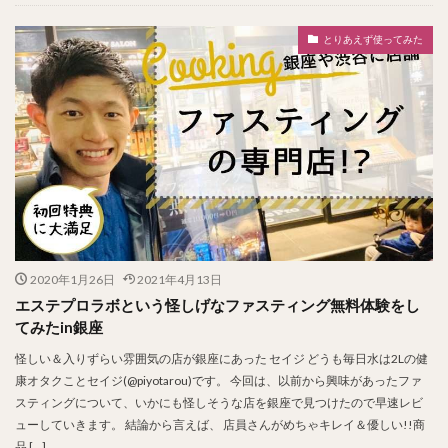
とりあえず使ってみた
2020年1月26日
2021年4月13日
エステプロラボという怪しげなファスティング無料体験をし
てみたin銀座
怪しい＆入りずらい雰囲気の店が銀座にあった セイジ どうも毎日水は2Lの健
康オタクことセイジ(@piyotarou)です。 今回は、以前から興味があったファ
スティングについて、いかにも怪しそうな店を銀座で見つけたので早速レビ
ューしていきます。 結論から言えば、 店員さんがめちゃキレイ＆優しい!!商
品 […]