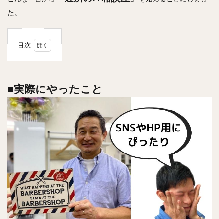
た。
目次
1
■実
際に
やっ
■実際にやったこと
たこ
と
2
■ご
利用
をお
すす
めす
るお
店
3
■無
料で