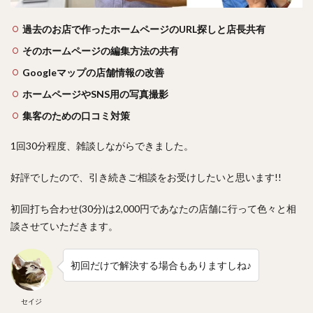
お受
けで
過去のお店で作ったホームページのURL探しと店長共有
きな
いこ
そのホームページの編集方法の共有
と
Googleマップの店舗情報の改善
ホームページやSNS用の写真撮影
集客のための口コミ対策
1回30分程度、雑談しながらできました。
好評でしたので、引き続きご相談をお受けしたいと思います!!
初回打ち合わせ(30分)は2,000円であなたの店舗に行って色々と相
談させていただきます。
初回だけで解決する場合もありますしね♪
セイジ