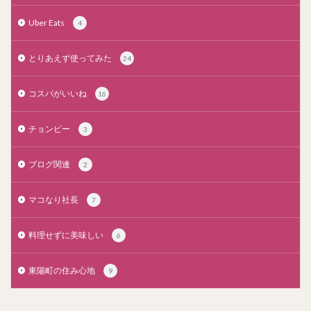
Uber Eats
4
とりあえず使ってみた
24
コスパがいいね
16
チョンピー
3
ブログ関連
2
マコなり社長
7
料理せずに美味しい
6
東陽町の住み心地
9