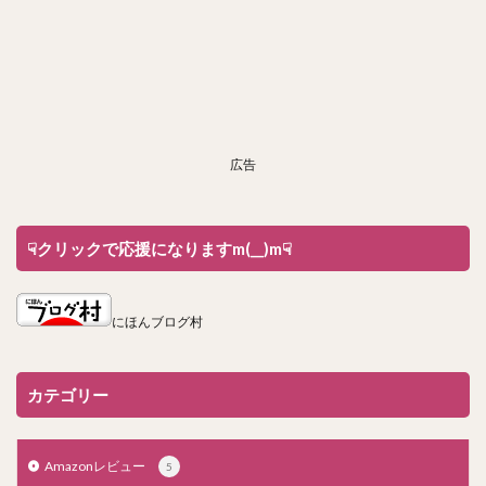
広告
☟クリックで応援になりますm(__)m☟
にほんブログ村
カテゴリー
Amazonレビュー
5