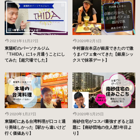
2021年11月27日
2020年2月1日
東陽町のパーソナルジム
中村藤吉本店が銀座できたので激
「THIDA」に1ヶ月通うことにし
うまパフェ食べてきた【銀座シッ
てみた【超穴場でした】
クスで抹茶デート】
2020年1月27日
2020年1月25日
東陽町にある台湾料理が口コミ通
南砂住宅がコスパ最強すぎると話
り美味しかった【駅から遠いけど
題に【南砂団地の住人歴3年目よ
行く価値あり】
り】