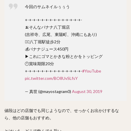
今回のサムネイルぅぅう
+-+-+-+-+-+-+-+-+-+-+-+-+-+-
🍌そんなバナナ八丁堀店
(吉祥寺、広尾、東陽町、沖縄にもあり)
🚶‍♂️八丁堀駅徒歩2分
💰バナナジュース450円
▶︎これにゴマとかきな粉とかをトッピング
🕛賞味期限20分
+-+-+-+-+-+-+-+-+-+-+-+-+-+-
#YouTube
pic.twitter.com/BO8UvSLfsY
— 真世 (@mayostagram0)
August 30, 2019
値段はどの店舗でも同じようなので、せっかくお出かけするな
ら、他の店舗もおすすめ。
とはいえ、どこで飲んでも旨い。