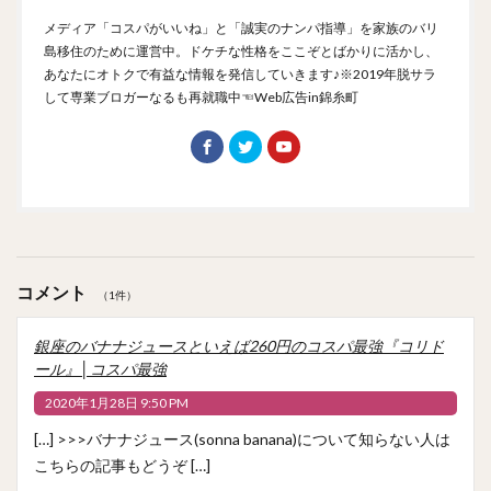
メディア「コスパがいいね」と「誠実のナンパ指導」を家族のバリ
島移住のために運営中。ドケチな性格をここぞとばかりに活かし、
あなたにオトクで有益な情報を発信していきます♪※2019年脱サラ
して専業ブロガーなるも再就職中☜Web広告in錦糸町
コメント
（1件）
銀座のバナナジュースといえば260円のコスパ最強『コリド
ール』│コスパ最強
2020年1月28日 9:50 PM
[…] >>>バナナジュース(sonna banana)について知らない人は
こちらの記事もどうぞ […]