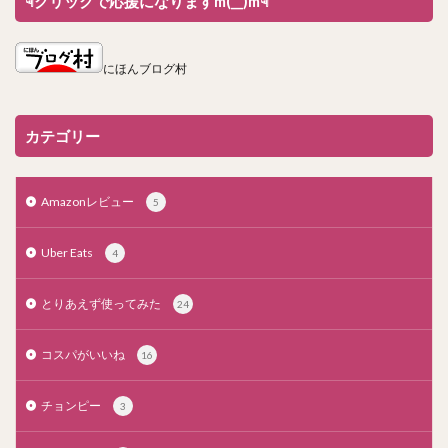
☟クリックで応援になりますm(__)m☟
にほんブログ村
カテゴリー
Amazonレビュー
5
Uber Eats
4
とりあえず使ってみた
24
コスパがいいね
16
チョンピー
3