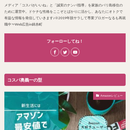
メディア「コスパがいいね」と「誠実のナンパ指導」を家族のバリ島移住の
ために運営中。ドケチな性格をここぞとばかりに活かし、あなたにオトクで
有益な情報を発信していきます♪※2019年脱サラして専業ブロガーなるも再就
職中☜Web広告in錦糸町
フォーローしてね！
コスパ奥義一の型
Amazonレビュー