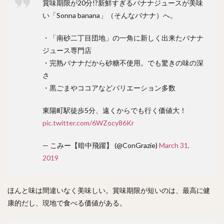
賞味期限が20分!?新鮮すぎるバナナジュースが美味
い「Sonna banana」（そんなバナナ）へ。
・「南砂二丁目団地」の一角に新しく出来たバナナ
ジュース専門店
・完熟バナナだから砂糖不使用。でも驚きの味の深
さ
・黒ごまやココアなどバリエーション多数
東陽町駅徒歩5分、遠くからでも行く価値大！
pic.twitter.com/6WZocy86Kr
— こみー【暗中飛躍】 (@ConGrazie)
March 31,
2019
ほんと味は間違いなく美味しい。賞味期限が短いのは、最高に健
康的だし、現地で食べる価値がある。